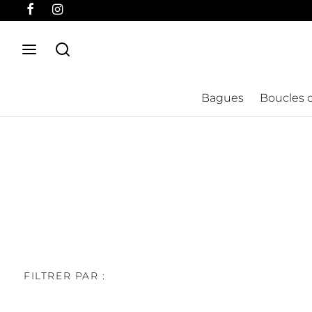
Bagues
Boucles d
FILTRER PAR :
Accueil
/
Pierres
/
Aventurine
PRODUIT PIERRE