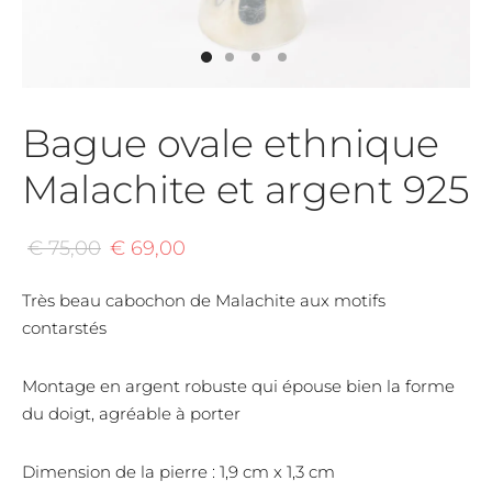
mar
chite
re de lune
Bague ovale ethnique
tz rose
Malachite et argent 925
lite
Le
Le
€
75,00
€
69,00
prix
prix
Très beau cabochon de Malachite aux motifs
initial
actuel
contarstés
était :
est :
€ 75,00.
€ 69,00.
Montage en argent robuste qui épouse bien la forme
du doigt, agréable à porter
Dimension de la pierre : 1,9 cm x 1,3 cm