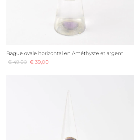
Bague ovale horizontal en Améthyste et argent
Le
Le
€
49,00
€
39,00
prix
prix
initial
actuel
était :
est :
€ 49,00.
€ 39,00.