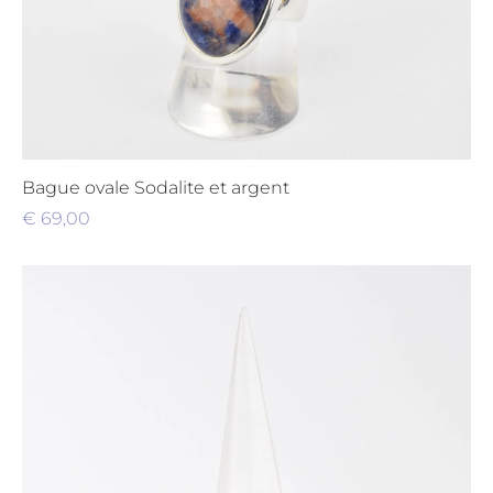
Bague ovale Sodalite et argent
€
69,00