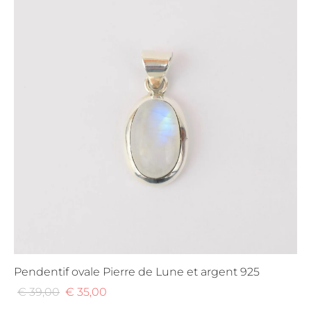
Pendentif ovale Pierre de Lune et argent 925
Le
Le
€
39,00
€
35,00
prix
prix