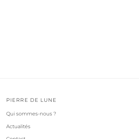
Bracelet élastique en Labradorite – 4 mm
€
20,00
PIERRE DE LUNE
Qui sommes-nous ?
Actualités
Contact