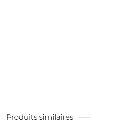
Bracelet gourmette en Ambre multi et argent 925
€
65,00
Produits similaires