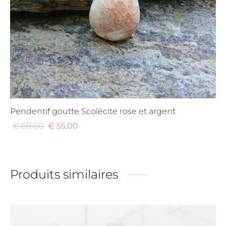
Pendentif goutte Scolécite rose et argent
Le
Le
€
69,00
€
55,00
prix
prix
initial
actuel
était :
est :
Produits similaires
€ 69,00.
€ 55,00.