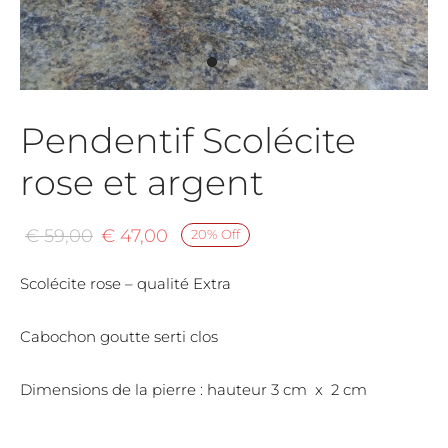
mar
chite
re de lune
Pendentif Scolécite
tz rose
rose et argent
lite
Le
Le
€
59,00
€
47,00
20
%
Off
prix
prix
Scolécite rose – qualité Extra
initial
actuel
était :
est :
Cabochon goutte serti clos
€ 59,00.
€ 47,00.
Dimensions de la pierre : hauteur 3 cm x 2 cm