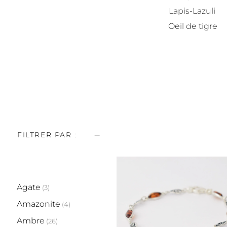
Lapis-Lazuli
Oeil de tigre
FILTRER PAR :
Accueil
/
Pierres
/
Page 5
PRODUIT PIERRE
Agate
(3)
Amazonite
(4)
Ambre
(26)