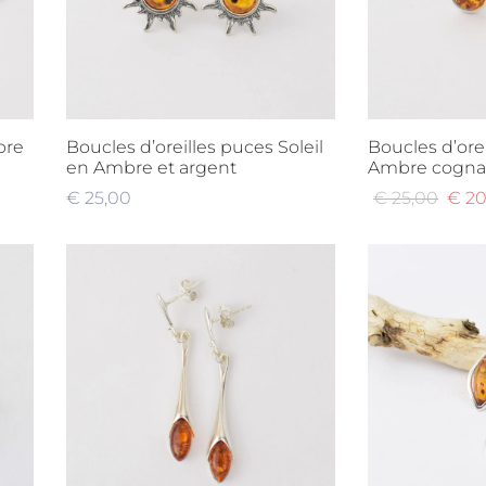
bre
Boucles d’oreilles puces Soleil
Boucles d’ore
en Ambre et argent
Ambre cogna
Le
Le
€
25,00
€
25,00
€
20
prix
prix
Lire la suite
Ajouter au pa
initial
actuel
était :
est :
€ 25,00.
€ 20,00.