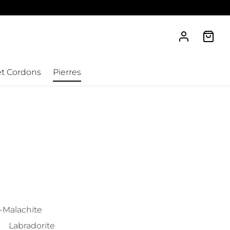
et Cordons
Pierres
e-Malachite
Labradorite