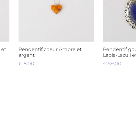
 et
Pendentif coeur Ambre et
Pendentif go
argent
Lapis-Lazuli e
€
8,00
€
59,00
Ajouter au panier
Ajouter au pa