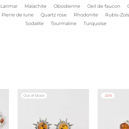
Larimar
Malachite
Obsidienne
Oeil de faucon
Pierre de lune
Quartz rose
Rhodonite
Rubis-Zoïs
Sodalite
Tourmaline
Turquoise
Out of Stock
-
20
%