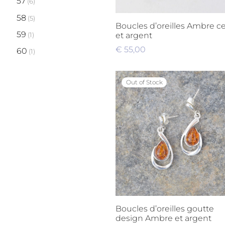
57
(6)
Obsidienne
(2)
58
(5)
Boucles d’oreilles Ambre ce
Oeil de faucon
(1)
59
et argent
(1)
Oeil de
€
55,00
60
(1)
taureau
Lire la suite
(1)
63
(1)
Oeil de tigre
(4)
Out of Stock
Pierre de
lune
(26)
Quartz rose
(7)
Rhodonite
(1)
Rubis-Zoïsite
(2)
Scolecite
(7)
Sodalite
(1)
Boucles d’oreilles goutte
Tourmaline
(1)
design Ambre et argent