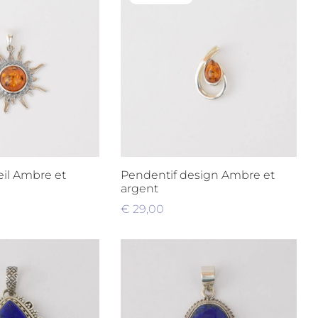
eil Ambre et
Pendentif design Ambre et
argent
€
29,00
Lire la suite