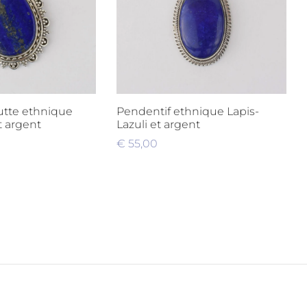
utte ethnique
Pendentif ethnique Lapis-
t argent
Lazuli et argent
€
55,00
nier
Ajouter au panier