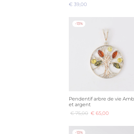
Turquoise
(1)
€
39,00
Lire la suite
-
13
%
Pendentif arbre de vie Am
et argent
Le
Le
€
75,00
€
65,00
prix
prix
Ajouter au panier
initial
actuel
-
13
%