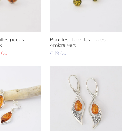
illes puces
Boucles d’oreilles puces
c
Ambre vert
,00
€
19,00
nier
Ajouter au panier