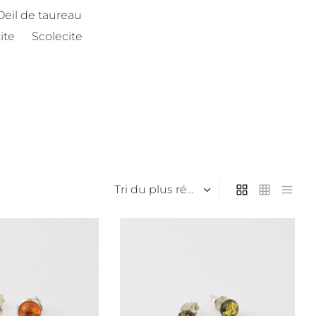
Oeil de taureau
ite
Scolecite