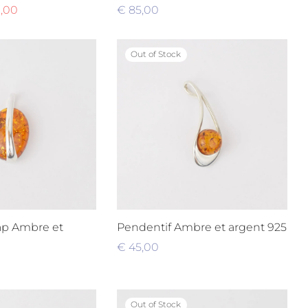
,00
€
85,00
nier
Lire la suite
Out of Stock
ap Ambre et
Pendentif Ambre et argent 925
€
45,00
Lire la suite
nier
Out of Stock