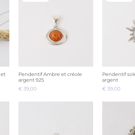
était :
est :
€ 75,00.
€ 65,00.
 et
Pendentif Ambre et créole
Pendentif sol
argent 925
argent
€
39,00
€
39,00
Lire la suite
Lire la suite