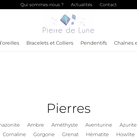
Qui sommes-nous ?
Actualités
Contact
’oreilles
Bracelets et Colliers
Pendentifs
Chaînes 
Pierres
azonite
Ambre
Améthyste
Aventurine
Azurit
Cornaline
Gorgone
Grenat
Hématite
Howlite