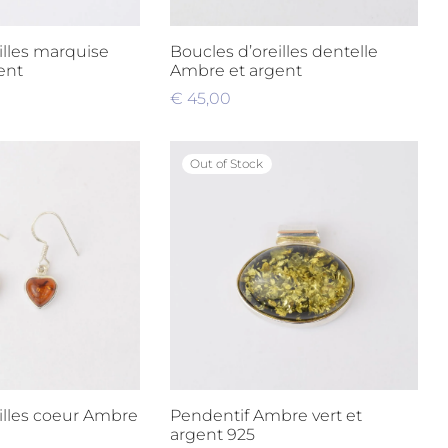
illes marquise
Boucles d’oreilles dentelle
ent
Ambre et argent
€
45,00
nier
Ajouter au panier
Out of Stock
illes coeur Ambre
Pendentif Ambre vert et
argent 925